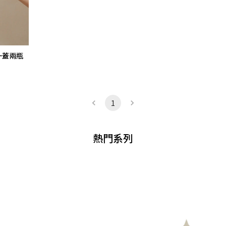
 一蓋兩瓶
1
熱門系列