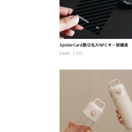
SpiderCard數位名片NFC卡－碳纖黑
649
$
599