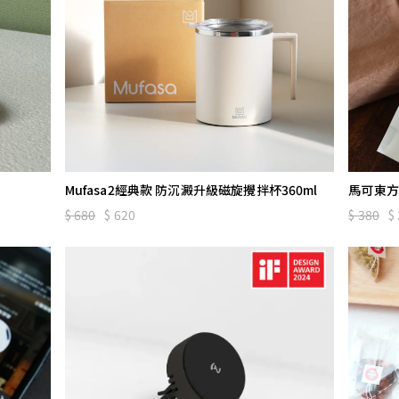
Mufasa2經典款 防沉澱升級磁旋攪拌杯360ml
馬可東方
680
$
620
380
$