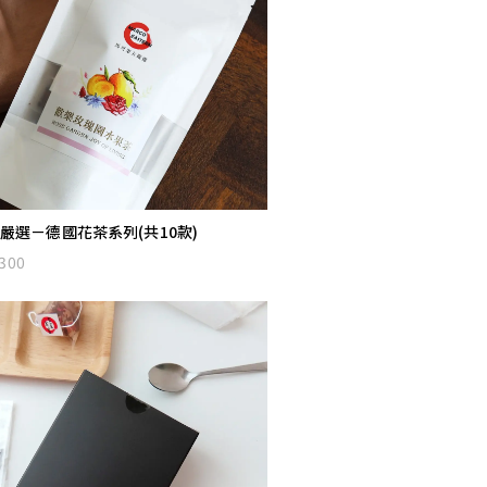
嚴選－德國花茶系列(共10款)
300