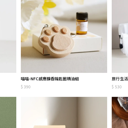
喵喵-NFC感應擴香鑰匙圈精油組
旅行生活
390
530