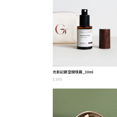
光影記廊空間噴霧_30ml
390